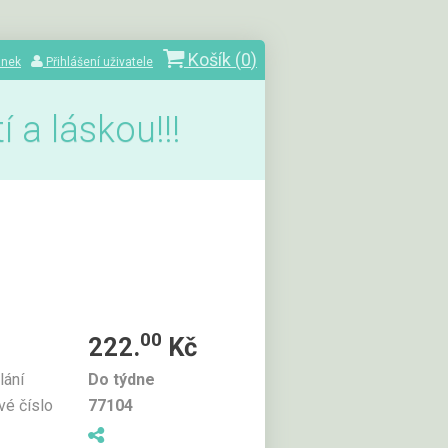
Košík (
0
)
ánek
Přihlášení uživatele
 a láskou!!!
00
222.
Kč
lání
Do týdne
vé číslo
77104