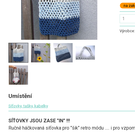
na za
Výrobce
Umístění
Síťovky‚ tašky‚ kabelky
SÍŤOVKY JSOU ZASE "IN" !!!
Ručně háčkovaná síťovka pro "šik" retro módu ..... i pro vzpom