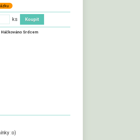
kázku
ks
:
Háčkováno Srdcem
ínky :o)