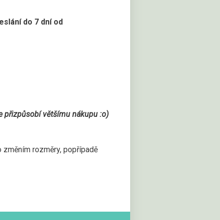
slání do 7 dní od
se přizpůsobí většímu nákupu :o)
bo změním rozměry, popřípadě