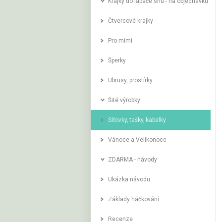
Krajky do lapače snů - na objednávku
Čtvercové krajky
Pro mimi
Šperky
Ubrusy, prostírky
Šité výrobky
Síťovky‚ tašky‚ kabelky
Vánoce a Velikonoce
ZDARMA - návody
Ukázka návodu
Základy háčkování
Recenze