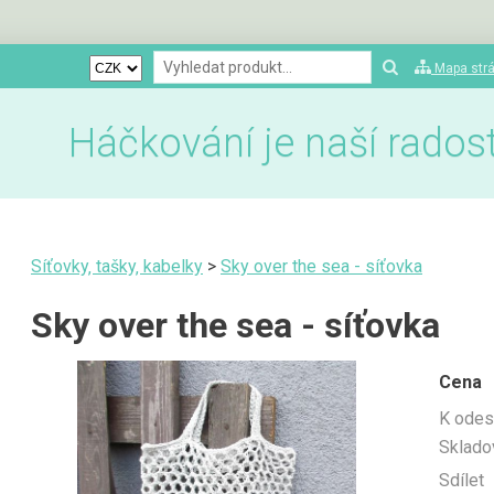
Mapa str
Háčkování je naší radostí
Síťovky‚ tašky‚ kabelky
>
Sky over the sea - síťovka
Sky over the sea - síťovka
Cena
K odes
Sklado
Sdílet