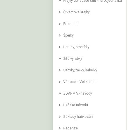
Krajky do lapače snů - na objednávku
Čtvercové krajky
Pro mimi
Šperky
Ubrusy, prostírky
Šité výrobky
Síťovky‚ tašky‚ kabelky
Vánoce a Velikonoce
ZDARMA - návody
Ukázka návodu
Základy háčkování
Recenze