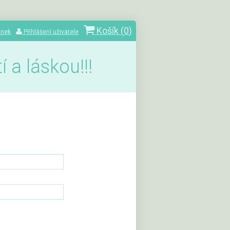
Košík (
0
)
ánek
Přihlášení uživatele
 a láskou!!!