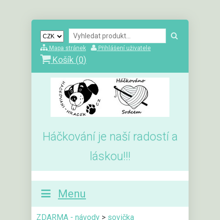
Mapa stránek
Přihlášení uživatele
Košík (
0
)
Háčkování je naší radostí a
láskou!!!
Menu
ZDARMA - návody
>
sovička