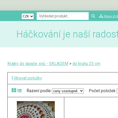
Mapa str
Háčkování je naší radostí
Krajky do lapače snů - SKLADEM
>
do kruhu 25 cm
Filtrovat položky
Řazení podle
Počet položek