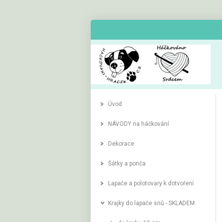
Úvod
NÁVODY na háčkování
Dekorace
Šátky a ponča
Lapače a polotovary k dotvoření
Krajky do lapače snů - SKLADEM