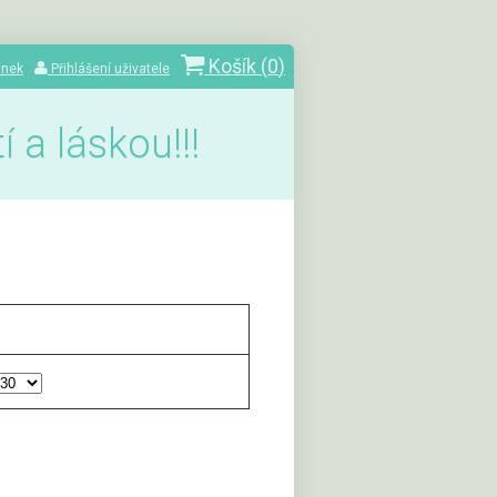
Košík (
0
)
ánek
Přihlášení uživatele
 a láskou!!!