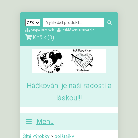
Mapa stránek
Přihlášení uživatele
Košík (
0
)
Háčkování je naší radostí a
láskou!!!
Menu
Šité výrobky
>
polštářky