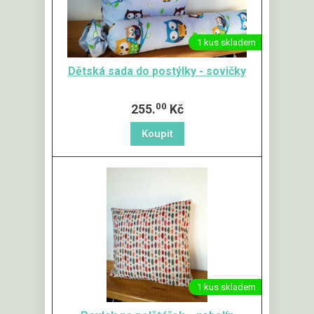
1 kus skladem
Dětská sada do postýlky - sovičky
00
255.
Kč
1 kus skladem