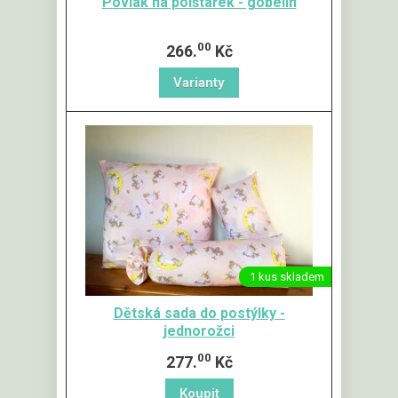
Povlak na polštářek - gobelín
00
266.
Kč
1 kus skladem
Dětská sada do postýlky -
jednorožci
00
277.
Kč