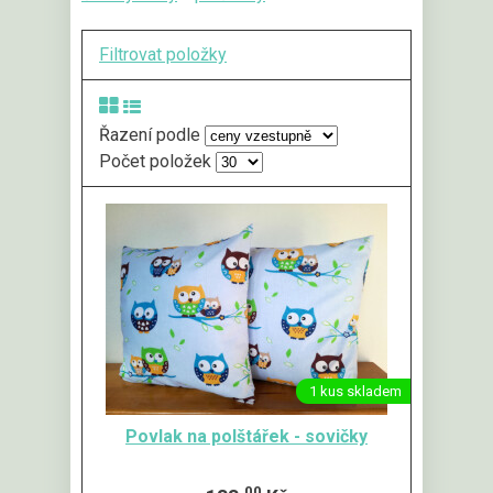
Filtrovat položky
Řazení podle
Počet položek
1 kus skladem
Povlak na polštářek - sovičky
00