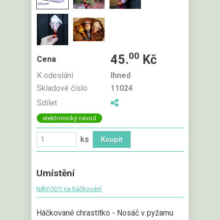
00
45.
Kč
Cena
K odeslání
Ihned
Skladové číslo
11024
Sdílet
elektronický návod
ks
Umístění
NÁVODY na háčkování
Háčkované chrastítko - Nosáč v pyžamu