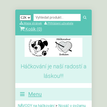
Mapa stránek
Přihlášení uživatele
Košík (
0
)
Háčkování je naší radostí a
láskou!!!
Menu
NÁVODY na háčkování
>
Nosáč v pyžamu