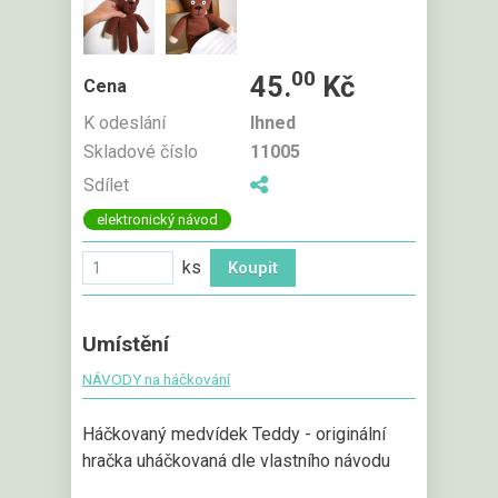
00
45.
Kč
Cena
K odeslání
Ihned
Skladové číslo
11005
Sdílet
elektronický návod
ks
Umístění
NÁVODY na háčkování
Háčkovaný medvídek Teddy - originální
hračka uháčkovaná dle vlastního návodu