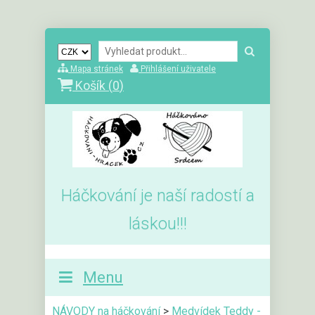
Mapa stránek
Přihlášení uživatele
Košík (
0
)
Háčkování je naší radostí a
láskou!!!
Menu
NÁVODY na háčkování
>
Medvídek Teddy -