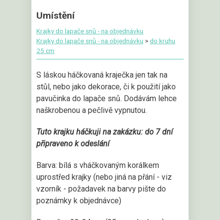
Umístění
Krajky do lapače snů - na objednávku
Krajky do lapače snů - na objednávku
>
do kruhu
25 cm
S láskou háčkovaná kraječka jen tak na
stůl, nebo jako dekorace, či k použití jako
pavučinka do lapače snů. Dodávám lehce
naškrobenou a pečlivě vypnutou.
Tuto krajku háčkuji na zakázku: do 7 dní
připraveno k odeslání
Barva: bílá s vháčkovaným korálkem
uprostřed krajky (nebo jiná na přání - viz
vzorník - požadavek na barvy pište do
poznámky k objednávce)