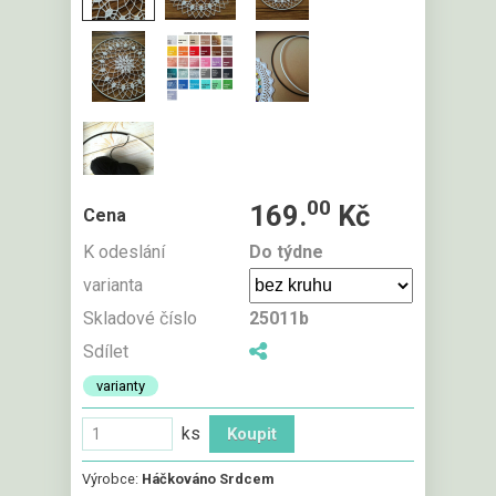
00
169.
Kč
Cena
K odeslání
Do týdne
varianta
Skladové číslo
25011b
Sdílet
varianty
ks
Výrobce:
Háčkováno Srdcem