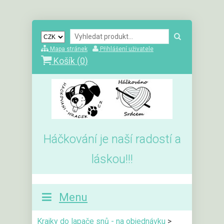
Mapa stránek
Přihlášení uživatele
Košík (
0
)
Háčkování je naší radostí a
láskou!!!
Menu
Krajky do lapače snů - na objednávku
>