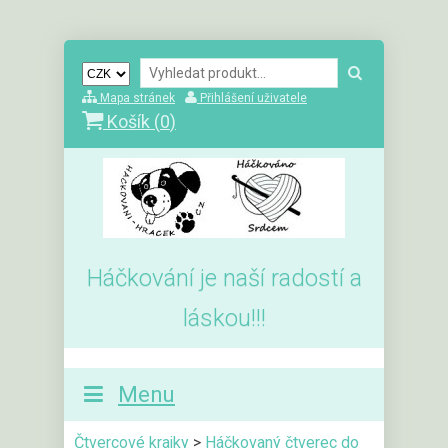
Mapa stránek
Přihlášení uživatele
Košík (
0
)
Háčkování je naší radostí a
láskou!!!
Menu
Čtvercové krajky
>
Háčkovaný čtverec do