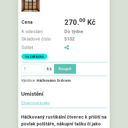
00
270.
Kč
Cena
K odeslání
Do týdne
Skladové číslo
5102
Sdílet
na zakázku
ks
Výrobce:
Háčkováno Srdcem
Umístění
Čtvercové krajky
Háčkovaný rustikální čtverec k přišití na
povlak polštáře, nákupní tašku či jako