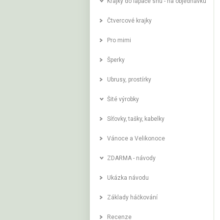
Krajky do lapače snů - na objednávku
Čtvercové krajky
Pro mimi
Šperky
Ubrusy, prostírky
Šité výrobky
Síťovky‚ tašky‚ kabelky
Vánoce a Velikonoce
ZDARMA - návody
Ukázka návodu
Základy háčkování
Recenze