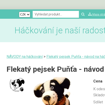
Mapa str
Háčkování je naší radostí
NÁVODY na háčkování
>
Flekatý pejsek Puňťa - návod na há
Flekatý pejsek Puňťa - návod
Cena
K odes
Sklado
Sdílet