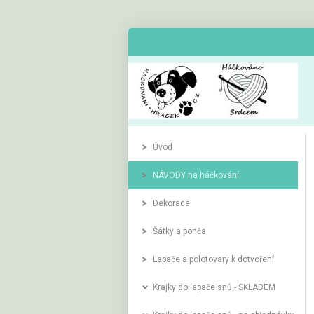
Úvod
NÁVODY na háčkování
Dekorace
Šátky a ponča
Lapače a polotovary k dotvoření
Krajky do lapače snů - SKLADEM