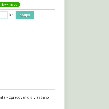
onický návod
ks
ňťa - zpracován dle vlastního