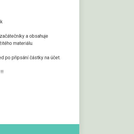
ák
 začátečníky a obsahuje
žitého materiálu.
 po připsání částky na účet.
!!