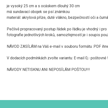
je vysoký 25 cm a s ocáskem dlouhý 30 cm
má sundavací obojek se psí známkou
materiál: akrylová příze, duté vlákno, bezpečností oči a čum
Pečlivě propracovaný postup řádek po řádku je vhodný i pro
fotografie jednotlivých kroků, samozřejmostí je i soupis pou
NÁVOD ZASÍLÁM na Váš e-mail v souboru formátu .PDF ihned
V dodacích podmínkách zvolte variantu: E-mail 0,- poštovné !
NÁVODY NETISKNU ANI NEPOSÍLÁM POŠTOU!!!