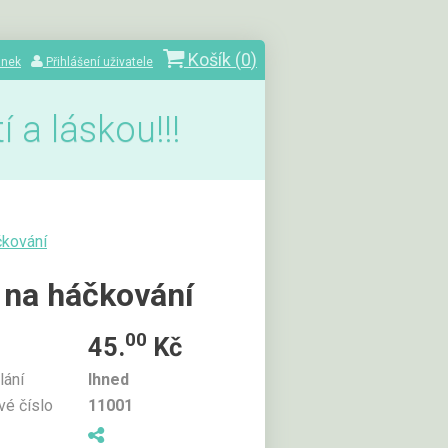
Košík (
0
)
ánek
Přihlášení uživatele
 a láskou!!!
čkování
 na háčkování
00
45.
Kč
lání
Ihned
vé číslo
11001