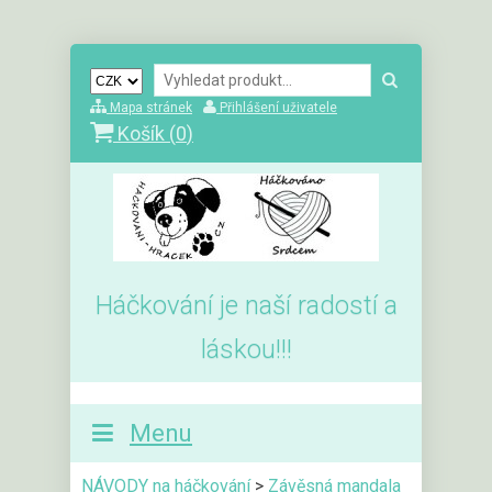
Mapa stránek
Přihlášení uživatele
Košík (
0
)
Háčkování je naší radostí a
láskou!!!
Menu
NÁVODY na háčkování
>
Závěsná mandala