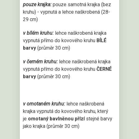
pouze krajka:
pouze samotná krajka (bez
kruhu) - vypnutá a lehce naškrobená (28-
29 cm)
v bílém kruhu:
lehce naškrobená krajka
vypnutá přímo do kovového kruhu
BÍLÉ
barvy
(průměr 30 cm)
v černém kruhu:
lehce naškrobená krajka
vypnutá přímo do kovového kruhu
ČERNÉ
barvy
(průměr 30 cm)
v omotaném kruhu:
lehce naškrobená
krajka vypnutá do kovového kruhu, který
je
omotaný bavlněnou přízí
stejné barvy
jako krajka (průměr 30 cm)