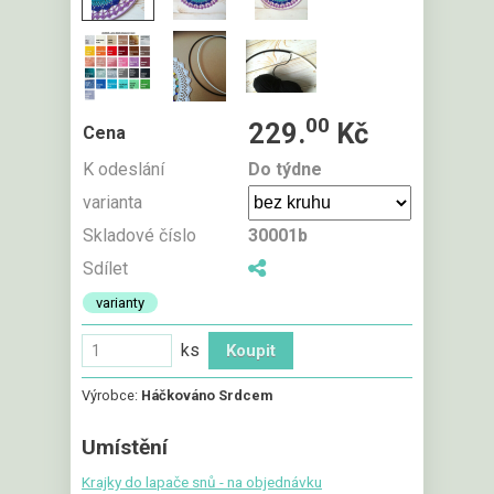
00
229.
Kč
Cena
K odeslání
Do týdne
varianta
Skladové číslo
30001b
Sdílet
varianty
ks
Výrobce:
Háčkováno Srdcem
Umístění
Krajky do lapače snů - na objednávku