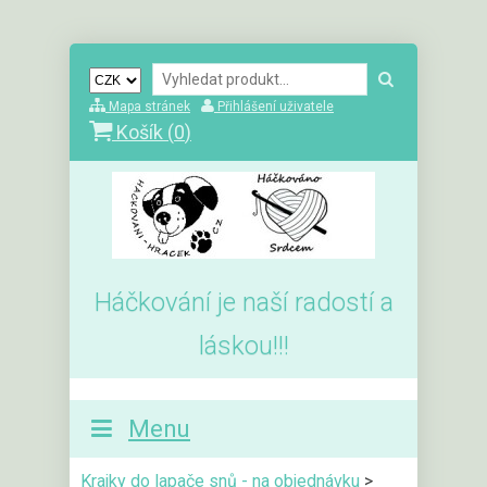
Mapa stránek
Přihlášení uživatele
Košík (
0
)
Háčkování je naší radostí a
láskou!!!
Menu
Krajky do lapače snů - na objednávku
>