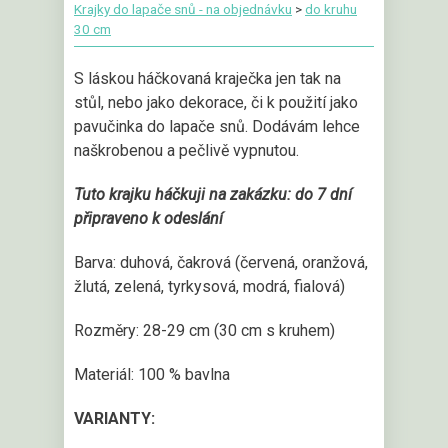
Krajky do lapače snů - na objednávku
>
do kruhu
30 cm
S láskou háčkovaná kraječka jen tak na
stůl, nebo jako dekorace, či k použití jako
pavučinka do lapače snů. Dodávám lehce
naškrobenou a pečlivě vypnutou.
Tuto krajku háčkuji na zakázku: do 7 dní
připraveno k odeslání
Barva: duhová, čakrová (červená, oranžová,
žlutá, zelená, tyrkysová, modrá, fialová)
Rozměry: 28-29 cm (30 cm s kruhem)
Materiál: 100 % bavlna
VARIANTY: